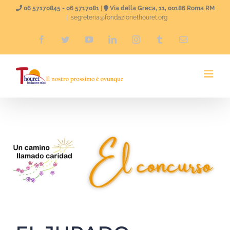
Skip
06 57170845 - 06 5717081
|
Via della Greca, 11, 00186 Roma RM
|
segreteria@fondazionethouret.org
to
Facebook
Twitter
YouTube
LinkedIn
Instagram
Tumblr
Email
content