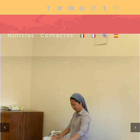
Facebook
Twitter
YouTube
LinkedIn
Instagram
Tumblr
Email
s
Noticias
Contactos