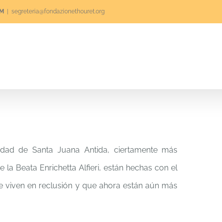
RM
|
segreteria@fondazionethouret.org
Quienes somos
Voluntariado
Proyecto
dad de Santa Juana Antida, ciertamente más
a Beata Enrichetta Alfieri, están hechas con el
viven en reclusión y que ahora están aún más