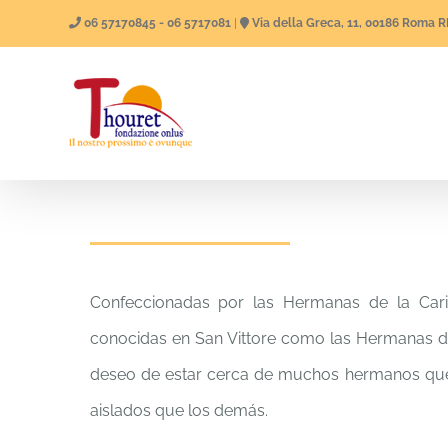
Skip
06 57170845 - 06 5717081
|
Via della Greca, 11, 00186 Roma 
to
content
Home
Confeccionadas por las Hermanas de la Cari
conocidas en San Vittore como las Hermanas de l
deseo de estar cerca de muchos hermanos que 
aislados que los demás.