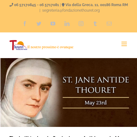
Skip
06 57170845 - 06 5717081
|
Via della Greca, 11, 00186 Roma RM
|
segreteria@fondazionethouret.org
to
Facebook
Twitter
YouTube
LinkedIn
Instagram
Tumblr
Email
content