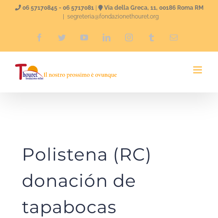
Skip
06 57170845 - 06 5717081
|
Via della Greca, 11, 00186 Roma RM
|
segreteria@fondazionethouret.org
to
Facebook
Twitter
YouTube
LinkedIn
Instagram
Tumblr
Email
content
Polistena (RC)
donación de
tapabocas