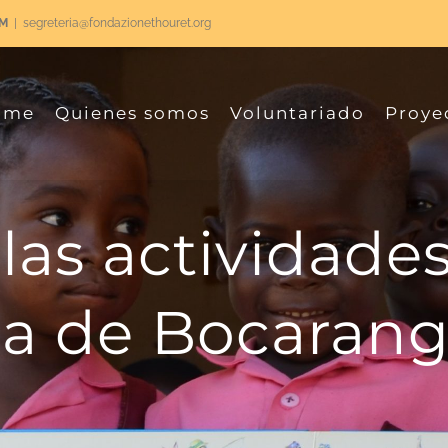
RM
|
segreteria@fondazionethouret.org
ome
Quienes somos
Voluntariado
Proye
as actividades
la de Bocarang