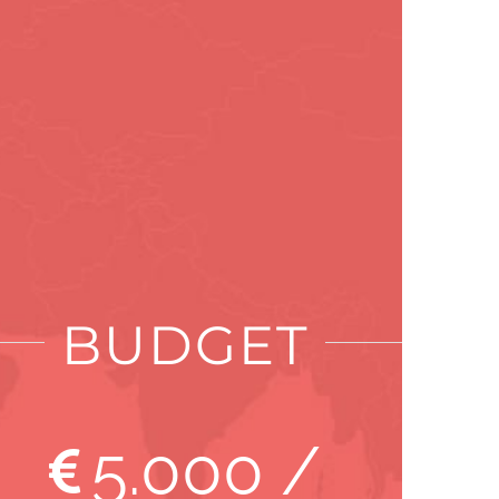
BUDGET
5
.000 /