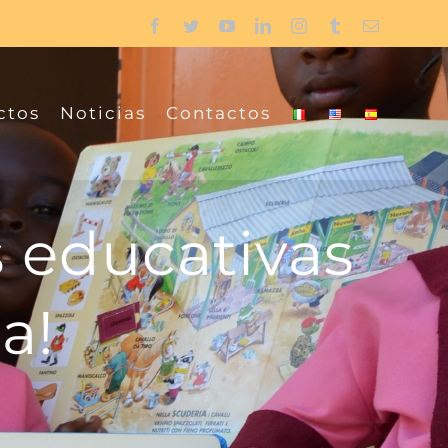
Facebook
Twitter
YouTube
LinkedIn
Instagram
Tumblr
Email
ctos
Noticias
Contactos
 educativas
a!