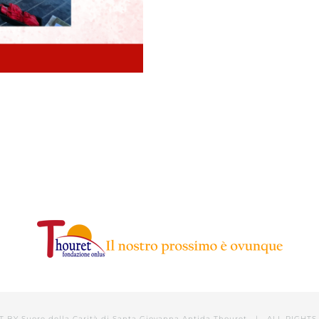
T BY
Suore della Carità di Santa Giovanna Antida Thouret
| ALL RIGHTS 