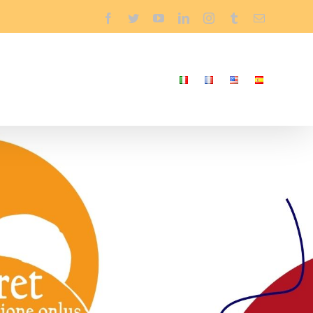
Facebook
Twitter
YouTube
LinkedIn
Instagram
Tumblr
Email
s
Nouvelles
Contacts