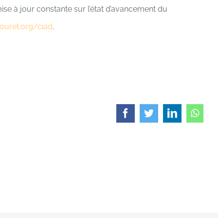
 mise à jour constante sur l’état d’avancement du
ouret.org/ciad
.
Facebook
Twitter
LinkedIn
What