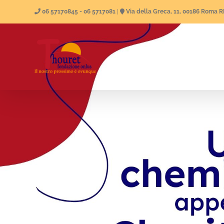
Skip
06 57170845 - 06 5717081
|
Via della Greca, 11, 00186 Roma 
to
content
Hom