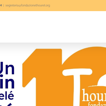
RM
|
segreteria@fondazionethouret.org
e
Qui sommes-nous
Volontariat
Projet