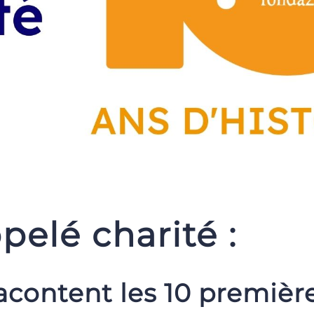
elé charité :
acontent les 10 premièr