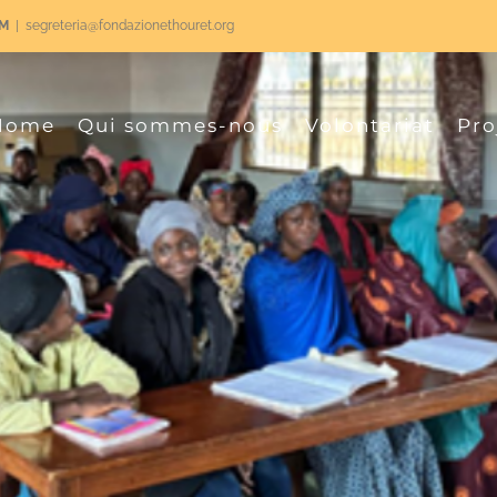
RM
|
segreteria@fondazionethouret.org
Home
Qui sommes-nous
Volontariat
Pro