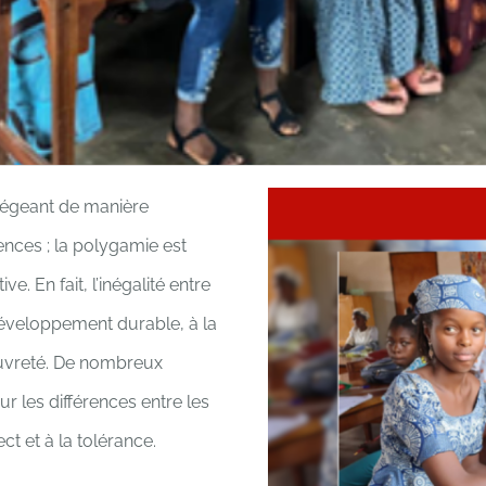
otégeant de manière
nces ; la polygamie est
. En fait, l’inégalité entre
développement durable, à la
auvreté. De nombreux
r les différences entre les
ct et à la tolérance.