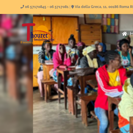
Skip
06 57170845 - 06 5717081
|
Via della Greca, 11, 00186 Roma 
to
content