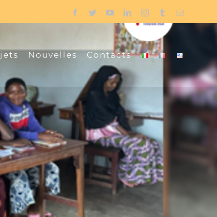
Facebook
Twitter
YouTube
LinkedIn
Instagram
Tumblr
Email
jets
Nouvelles
Contacts