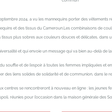
commun
septembre 2024, a vu les mannequins porter des vêtements réal
equins et des tissus du Cameroun.Les combinaisons de couleu
es tissus plus sobres aux couleurs douces et délicates, dans 
universalité et qui envoie un message qui va bien au-delà de l
e du souffle et de l’espoir à toutes les femmes impliquées et 
r des liens solides de solidarité et de communion, dans le res
deux centres se rencontreront à nouveau en ligne : les jeune
spoli, réunies pour l’occasion dans la maison générale des Sœ