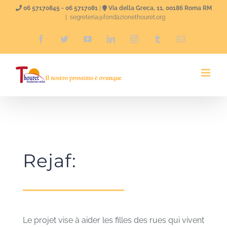
Skip
06 57170845 - 06 5717081
|
Via della Greca, 11, 00186 Roma RM
|
segreteria@fondazionethouret.org
to
Facebook
Twitter
YouTube
LinkedIn
Instagram
Tumblr
Email
content
Rejaf:
Le projet vise à aider les filles des rues qui vivent