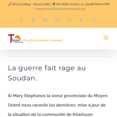
Skip
06 57170845 - 06 5717081
|
Via della Greca, 11, 00186 Roma RM
|
segreteria@fondazionethouret.org
to
Facebook
Twitter
YouTube
LinkedIn
Instagram
Tumblr
Email
content
La guerre fait rage au
Soudan.
Sr Mary Stephanos la soeur provinciale du Moyen
Orient nous raconte les dernières mise à jour de
la situation de la communité de Khartoum