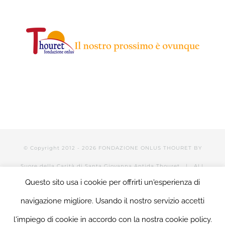
© Copyright 2012 -
2026 FONDAZIONE ONLUS THOURET BY
Suore della Carità di Santa Giovanna Antida Thouret
| ALL
Questo sito usa i cookie per offrirti un'esperienza di
RIGHTS RESERVED | POWERED BY Valerio Mattia |
LOGIN
navigazione migliore. Usando il nostro servizio accetti
l'impiego di cookie in accordo con la nostra cookie policy.