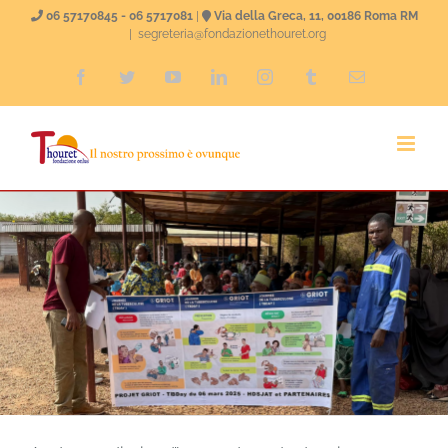
Skip
06 57170845 - 06 5717081
|
Via della Greca, 11, 00186 Roma RM
|
segreteria@fondazionethouret.org
to
Facebook
Twitter
YouTube
LinkedIn
Instagram
Tumblr
Email
content