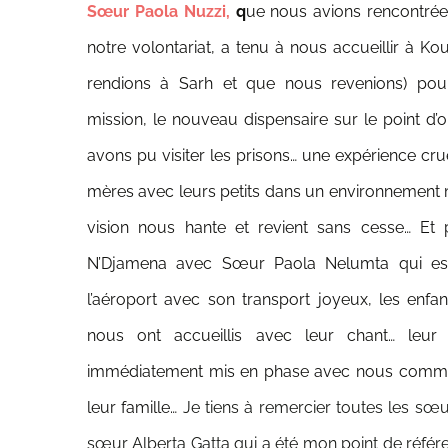
Sœur Paola Nuzzi,
q
ue nous avions rencontré
notre volontariat, a tenu à nous accueillir à 
rendions à Sarh et que nous revenions) pour
mission, le nouveau dispensaire sur le point d’o
avons pu visiter les prisons… une expérience cru
mères avec leurs petits dans un environnement ma
vision nous hante et revient sans cesse…
Et 
N’Djamena avec Sœur Paola Nelumta qui es
l’aéroport avec son transport joyeux, les enf
nous ont accueillis avec leur chant… leur
immédiatement mis en phase avec nous comme s
leur famille…
Je tiens à remercier toutes les sœu
sœur Alberta Gatta qui a été mon point de référ