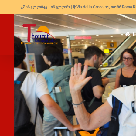
Skip
06 57170845 - 06 5717081
|
Via della Greca, 11, 00186 Roma 
to
content