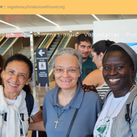
RM
|
segreteria@fondazionethouret.org
Home
Qui sommes-nous
Volontariat
Pro