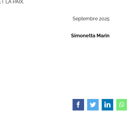
T LA PAIX.
Septembre 2025
Simonetta Marin
Facebook
Twitter
LinkedIn
What