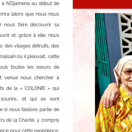
e à N’Djamena au début de
Koumra (alors que nous nous
 nous faire découvrir sa
uvrir et, grâce à elle, nous
e, des visages détruits, des
lsain où il pleuvait… cette
puis toutes les sœurs de
t venue nous chercher à
ants de la « COLONIE » qui
 sourire… et qui se sont
i nous faisions partie de
rs de la Charité, y compris
ence pour cette expérience,