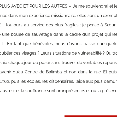
TRE PLUS AVEC ET POUR LES AUTRES ».
Je me souviendrai et 
pagnée dans mon expérience missionnaire, elles sont un e
ujours au service des plus fragiles : je pense à Sœur CH
e bouée de sauvetage dans le cadre d’un projet qui les 
ravail… En tant que bénévoles, nous n’avons passé que qu
blier ces visages ? Leurs situations de vulnérabilité ? Où tr
ssaie chaque jour de poser sans trouver de véritables répons
 avenir qu’au Centre de Balimba et non dans la rue. Et pu
962, puis les écoles, les dispensaires, l’aide aux plus dému
a pauvreté et la souffrance sont omniprésentes et où la prés