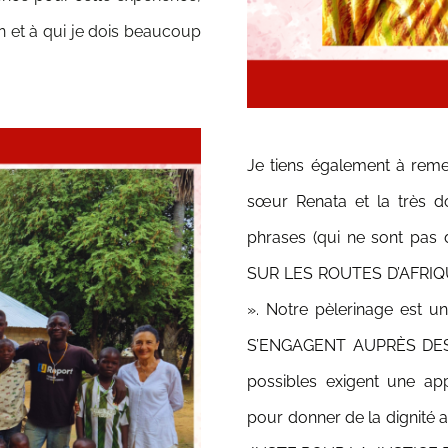
on et à qui je dois beaucoup
Je tiens également à rem
sœur Renata et la très d
phrases (qui ne sont pas 
SUR LES ROUTES D’AFRIQU
».
Notre pèlerinage est u
S’ENGAGENT AUPRÈS DES 
possibles exigent une app
pour donner de la dignité 