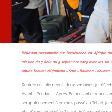
Réflexion personnelle sur l’expérience en Afrique 
mission du 7 Août au 5 septembre 2025 avec les sœur
Antide Thouret. N’Djamena – Sarh – Balimba – Koumra.
Rentrée en Italie depuis deux semaines, je réfléch
Avant – Pendant – Après.
En pensant et repensan
scrupuleusement à ce mois passé au Tchad, je 
état d’esprit l’ai-je vécu ? »
« Ai-je été capable de