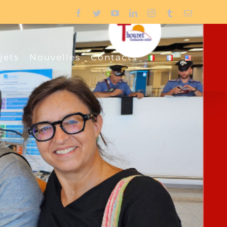
Facebook
Twitter
YouTube
LinkedIn
Instagram
Tumblr
Email
jets
Nouvelles
Contacts