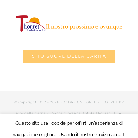
SITO SUORE DELLA CARITÀ
© Copyright 2012 -
2026 FONDAZIONE ONLUS THOURET BY
Suore della Carità di Santa Giovanna Antida Thouret
| ALL
Questo sito usa i cookie per offrirti un'esperienza di
RIGHTS RESERVED | POWERED BY Valerio Mattia |
LOGIN
navigazione migliore. Usando il nostro servizio accetti