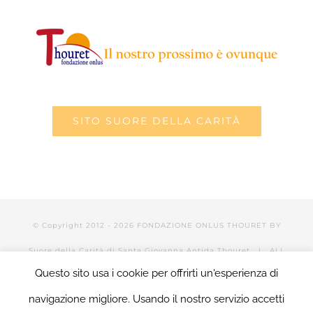
SITO SUORE DELLA CARITÀ
© Copyright 2012 -
2026 FONDAZIONE ONLUS THOURET BY
Suore della Carità di Santa Giovanna Antida Thouret
| ALL
Questo sito usa i cookie per offrirti un'esperienza di
RIGHTS RESERVED | POWERED BY Valerio Mattia |
LOGIN
navigazione migliore. Usando il nostro servizio accetti