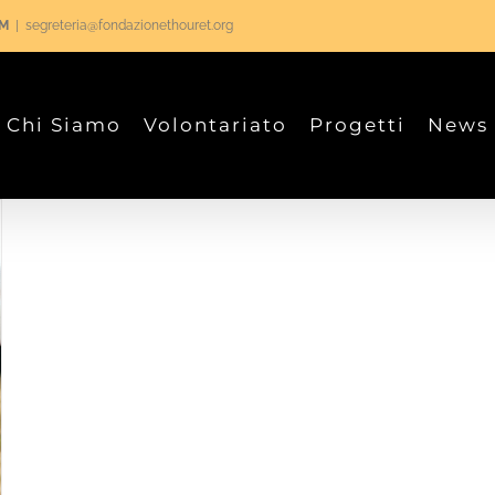
RM
|
segreteria@fondazionethouret.org
Chi Siamo
Volontariato
Progetti
News