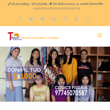
Salta
06 57170845 - 06 5717081
|
Via della Greca, 11, 00186 Roma RM
|
segreteria@fondazionethouret.org
al
Facebook
Twitter
YouTube
LinkedIn
Instagram
Tumblr
Email
contenuto