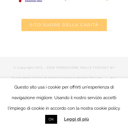
SITO SUORE DELLA CARITÀ
© Copyright 2012 -
2026 FONDAZIONE ONLUS THOURET BY
Suore della Carità di Santa Giovanna Antida Thouret
| ALL
Questo sito usa i cookie per offrirti un'esperienza di
RIGHTS RESERVED | POWERED BY Valerio Mattia |
LOGIN
navigazione migliore. Usando il nostro servizio accetti
l'impiego di cookie in accordo con la nostra cookie policy.
Facebook
Twitter
YouTube
LinkedIn
Instagram
Tumblr
Email
Leggi di più
OK