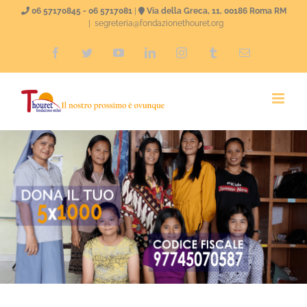
Salta
06 57170845 - 06 5717081
|
Via della Greca, 11, 00186 Roma RM
|
segreteria@fondazionethouret.org
al
Facebook
Twitter
YouTube
LinkedIn
Instagram
Tumblr
Email
contenuto