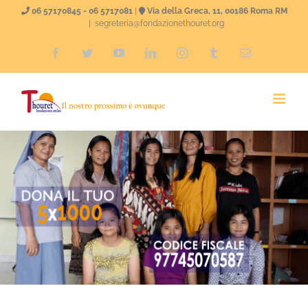
Salta
06 57170845 - 06 5717081
|
Via della Greca, 11, 00186 Roma RM
|
segreteria@fondazionethouret.org
al
Facebook
Twitter
YouTube
LinkedIn
Instagram
Tumblr
Email
contenuto