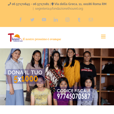
Salta
06 57170845 - 06 5717081
|
Via della Greca, 11, 00186 Roma RM
|
segreteria@fondazionethouret.org
al
Facebook
Twitter
YouTube
LinkedIn
Instagram
Tumblr
Email
contenuto