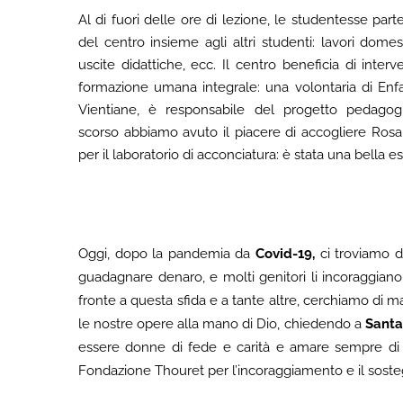
Al di fuori delle ore di lezione, le studentesse part
del centro insieme agli altri studenti: lavori domestic
uscite didattiche, ecc. Il centro beneficia di interv
formazione umana integrale: una volontaria di En
Vientiane, è responsabile del progetto pedagogic
scorso abbiamo avuto il piacere di accogliere Rosa
per il laboratorio di acconciatura: è stata una bella e
Oggi, dopo la pandemia da
Covid-19,
ci troviamo d
guadagnare denaro, e molti genitori li incoraggian
fronte a questa sfida e a tante altre, cerchiamo di ma
le nostre opere alla mano di Dio, chiedendo a
Santa
essere donne di fede e carità e amare sempre di 
Fondazione Thouret per l’incoraggiamento e il sost