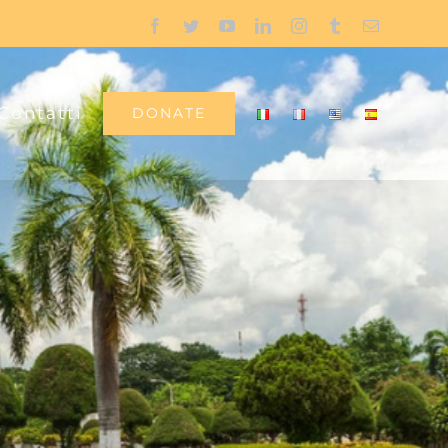
Facebook
Twitter
YouTube
LinkedIn
Instagram
Tumblr
Email
Contatti
DONATE