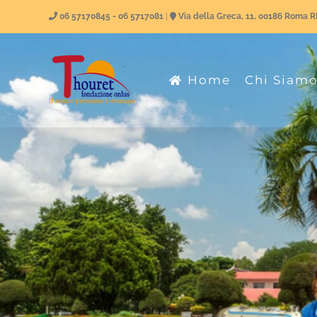
Salta
06 57170845 - 06 5717081
|
Via della Greca, 11, 00186 Roma 
al
contenuto
Home
Chi Siam