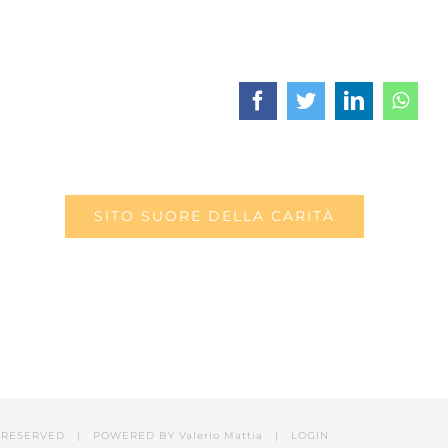
Facebook
Twitter
LinkedIn
What
SITO SUORE DELLA CARITÀ
RESERVED | POWERED BY Valerio Mattia |
LOGIN