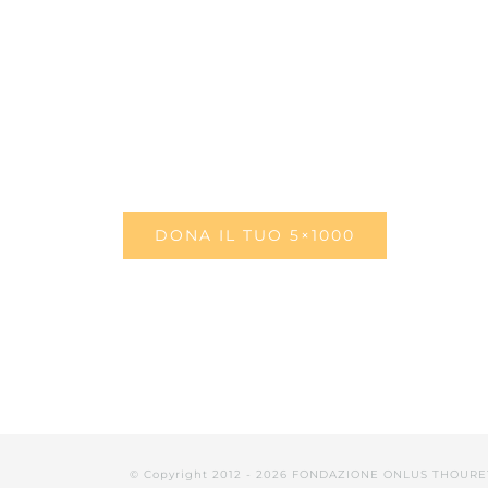
DONA IL TUO 5×1000
© Copyright 2012 -
2026 FONDAZIONE ONLUS THOURE