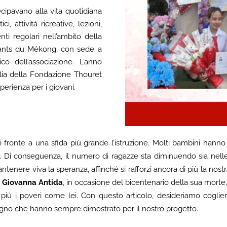
ecipavano alla vita quotidiana
i, attività ricreative, lezioni,
enti regolari nell’ambito della
fants du Mékong, con sede a
o dell’associazione. L’anno
lia della Fondazione Thouret
sperienza per i giovani.
i fronte a una sfida più grande l’istruzione. Molti bambini hann
o. Di conseguenza, il numero di ragazze sta diminuendo sia nelle
ntenere viva la speranza, affinché si rafforzi ancora di più la nos
 Giovanna Antida
, in occasione del bicentenario della sua morte
più i poveri come lei.
Con questo articolo, desideriamo coglier
egno che hanno sempre dimostrato per il nostro progetto.