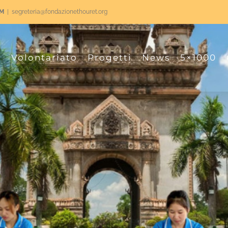
RM
|
segreteria@fondazionethouret.org
o
Volontariato
Progetti
News
5×1000