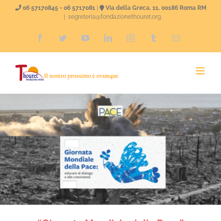
Salta
06 57170845 - 06 5717081
|
Via della Greca, 11, 00186 Roma RM
|
segreteria@fondazionethouret.org
al
Facebook
Twitter
YouTube
LinkedIn
Instagram
Tumblr
Email
contenuto