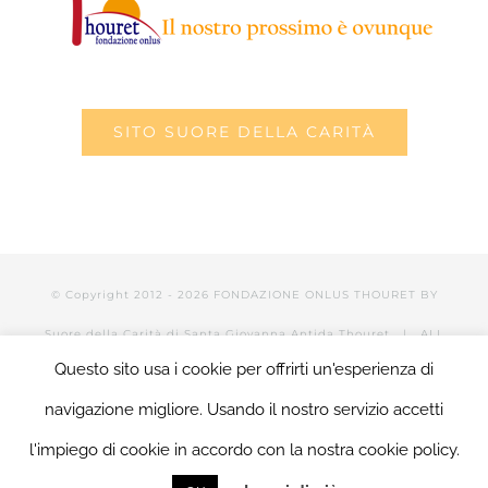
SITO SUORE DELLA CARITÀ
© Copyright 2012 -
2026 FONDAZIONE ONLUS THOURET BY
Suore della Carità di Santa Giovanna Antida Thouret
| ALL
Questo sito usa i cookie per offrirti un'esperienza di
RIGHTS RESERVED | POWERED BY Valerio Mattia |
LOGIN
navigazione migliore. Usando il nostro servizio accetti
l'impiego di cookie in accordo con la nostra cookie policy.
Facebook
Twitter
YouTube
LinkedIn
Instagram
Tumblr
Email