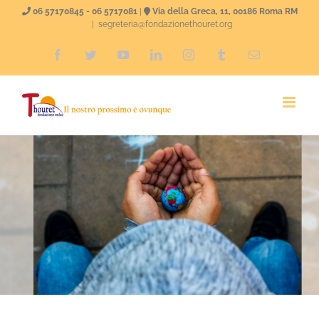
Salta
06 57170845 - 06 5717081
|
Via della Greca, 11, 00186 Roma RM
|
segreteria@fondazionethouret.org
al
Facebook
Twitter
YouTube
LinkedIn
Instagram
Tumblr
Email
contenuto