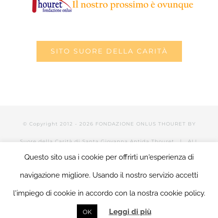
SITO SUORE DELLA CARITÀ
© Copyright 2012 -
2026 FONDAZIONE ONLUS THOURET BY
Suore della Carità di Santa Giovanna Antida Thouret
| ALL
Questo sito usa i cookie per offrirti un'esperienza di
RIGHTS RESERVED | POWERED BY Valerio Mattia |
LOGIN
navigazione migliore. Usando il nostro servizio accetti
l'impiego di cookie in accordo con la nostra cookie policy.
Facebook
Twitter
YouTube
LinkedIn
Instagram
Tumblr
Email
Leggi di più
OK