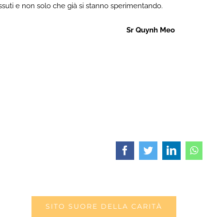
 tessuti e non solo che già si stanno sperimentando.
Sr Quynh Meo
Facebook
Twitter
LinkedIn
What
SITO SUORE DELLA CARITÀ