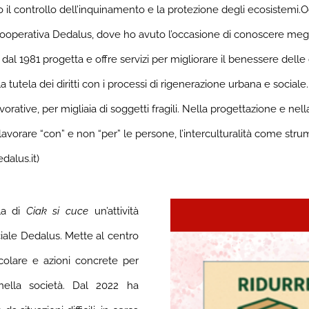
o il controllo dell’inquinamento e la protezione degli ecosistemi.
O
operativa Dedalus, dove ho avuto l’occasione di conoscere megli
 dal 1981 progetta e offre servizi per migliorare il benessere del
 la tutela dei diritti con i processi di rigenerazione urbana e socia
vorative, per migliaia di soggetti fragili. Nella progettazione e ne
lavorare “con” e non “per” le persone, l’interculturalità come stru
dalus.it)
lla di
Ciak si cuce
un’attività
ciale Dedalus. Mette al centro
colare e azioni concrete per
nella società.
Dal 2022 ha