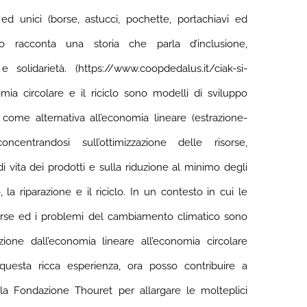
li ed unici (borse, astucci, pochette, portachiavi ed
o racconta una storia che parla d’inclusione,
e solidarietà. (https://www.coopdedalus.it/ciak-si-
nomia circolare e il riciclo sono modelli di sviluppo
come alternativa all’economia lineare (estrazione-
oncentrandosi sull’ottimizzazione delle risorse,
di vita dei prodotti e sulla riduzione al minimo degli
o, la riparazione e il riciclo. In un contesto in cui le
arse ed i problemi del cambiamento climatico sono
zione dall’economia lineare all’economia circolare
questa ricca esperienza, ora posso contribuire a
la Fondazione Thouret per allargare le molteplici