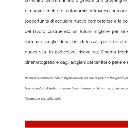
coinvolto circa 60 donne e giovani, che provengono da
di nuovi stimoli e di autonomia. Attraverso percorsi
l’opportunità di acquisire nuove competenze e la poss
del lavoro costruendo un futuro migliore per sé e
sartoria accoglie donazioni di tessuti, pelle ed altri 
nuova vita. In particolare, riceve dal Cinema Mod
cinematografici e dagli artigiani del territorio pelle e 
Borsa: realizzata con manifesti pubblicitari dei film, di forma rettangolare, a
tessuto, dotata di fodera interna e tasca interna con chiusura a zip. Ideale p
il computer portabile, libri…