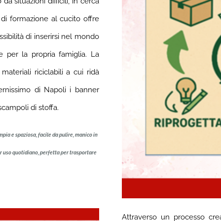
 situazioni difficili, in cerca
 di formazione al cucito offre
ibilità di inserirsi nel mondo
 per la propria famiglia.
La
materiali riciclabili a cui ridà
ernissimo di Napoli i banner
scampoli di stoffa.
mpia e spaziosa, facile da pulire, manico in
er uso quotidiano, perfetta per trasportare
Attravers
o un processo creat