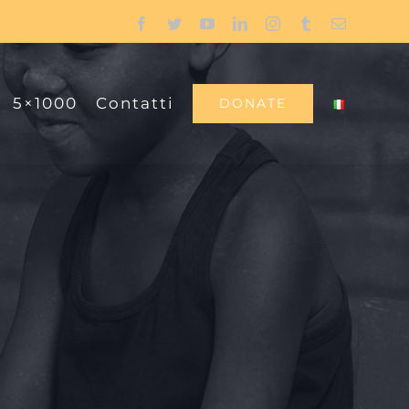
Facebook
Twitter
YouTube
LinkedIn
Instagram
Tumblr
Email
5×1000
Contatti
DONATE