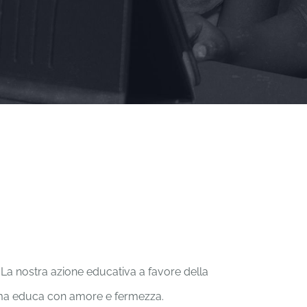
). La nostra azione educativa a favore della
ma educa con amore e fermezza.