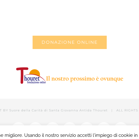
DONAZIONE ONLINE
T BY
Suore della Carità di Santa Giovanna Antida Thouret
| ALL RIGHTS 
Facebook
Twitter
YouTube
LinkedIn
Instagram
Tumblr
Email
ne migliore. Usando il nostro servizio accetti l'impiego di cookie i