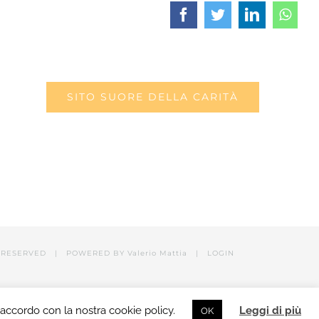
Facebook
Twitter
LinkedIn
What
SITO SUORE DELLA CARITÀ
RESERVED | POWERED BY Valerio Mattia |
LOGIN
n accordo con la nostra cookie policy.
Leggi di più
OK