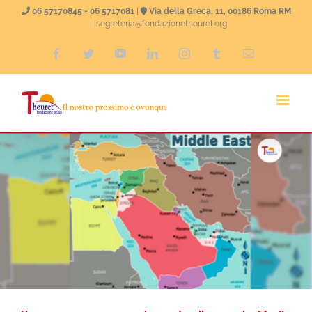
Salta
06 57170845 - 06 5717081
|
Via della Greca, 11, 00186 Roma RM
|
segreteria@fondazionethouret.org
al
Facebook
Twitter
YouTube
LinkedIn
Instagram
Tumblr
Email
contenuto