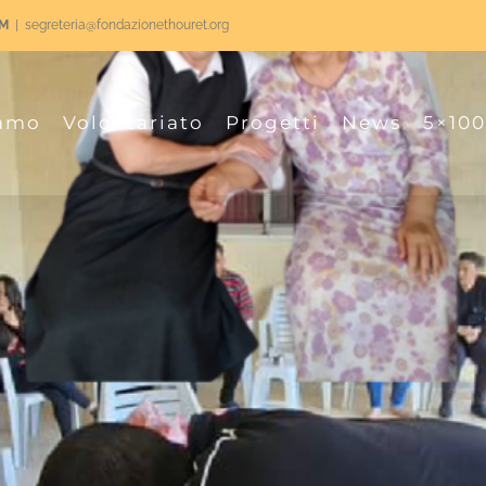
RM
|
segreteria@fondazionethouret.org
iamo
Volontariato
Progetti
News
5×10