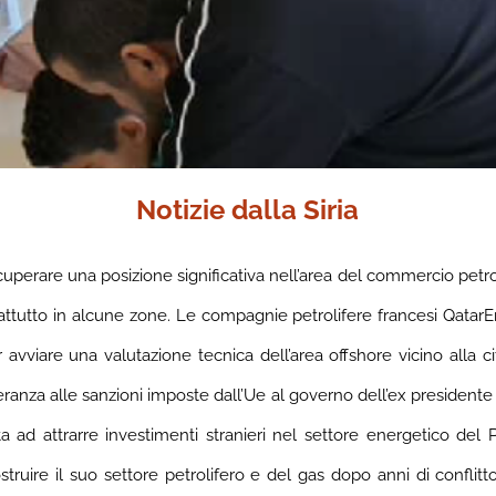
Notizie dalla Siria
erare una posizione significativa nell’area del commercio petroli
rattutto in alcune zone. Le compagnie petrolifere francesi Qatar
viare una valutazione tecnica dell’area offshore vicino alla cit
mperanza alle sanzioni imposte dall’Ue al governo dell’ex president
a ad attrarre investimenti stranieri nel settore energetico del 
r ricostruire il suo settore petrolifero e del gas dopo anni di con