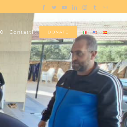
Facebook
Twitter
YouTube
LinkedIn
Instagram
Tumblr
Email
00
Contatti
DONATE