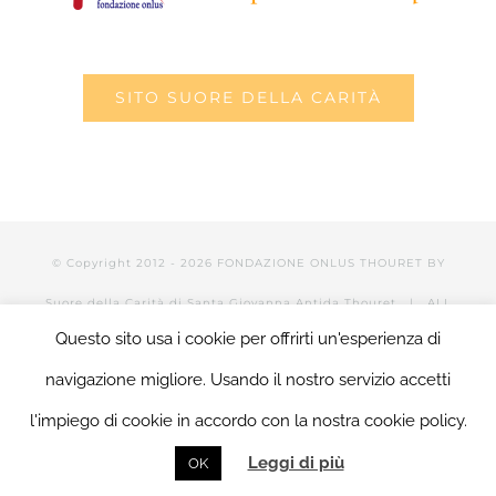
SITO SUORE DELLA CARITÀ
© Copyright 2012 -
2026 FONDAZIONE ONLUS THOURET BY
Suore della Carità di Santa Giovanna Antida Thouret
| ALL
Questo sito usa i cookie per offrirti un'esperienza di
RIGHTS RESERVED | POWERED BY Valerio Mattia |
LOGIN
navigazione migliore. Usando il nostro servizio accetti
l'impiego di cookie in accordo con la nostra cookie policy.
Facebook
Twitter
YouTube
LinkedIn
Instagram
Tumblr
Email
Leggi di più
OK