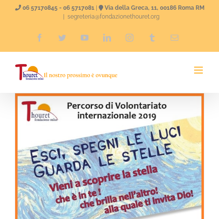
Salta
06 57170845 - 06 5717081
|
Via della Greca, 11, 00186 Roma RM
|
segreteria@fondazionethouret.org
al
Facebook
Twitter
YouTube
LinkedIn
Instagram
Tumblr
Email
contenuto