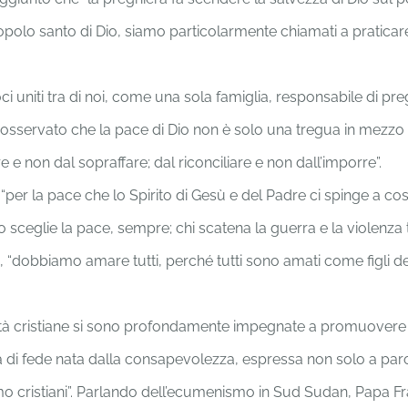
opolo santo di Dio, siamo particolarmente chiamati a praticare. 
i uniti tra di noi, come una sola famiglia, responsabile di preg
sservato che la pace di Dio non è solo una tregua in mezzo a
e e non dal sopraffare; dal riconciliare e non dall’imporre”.
per la pace che lo Spirito di Gesù e del Padre ci spinge a cost
sto sceglie la pace, sempre; chi scatena la guerra e la violenza 
a, “dobbiamo amare tutti, perché tutti sono amati come figli d
tà cristiane si sono profondamente impegnate a promuovere pr
 di fede nata dalla consapevolezza, espressa non solo a parol
amo cristiani”. Parlando dell’ecumenismo in Sud Sudan, Papa 