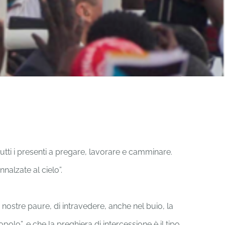
utti i presenti a pregare, lavorare e camminare.
nalzate al cielo”.
 nostre paure, di intravedere, anche nel buio, la
lo”, e che la preghiera di intercessione è il tipo