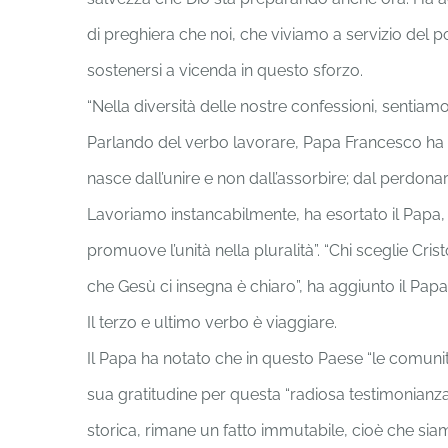
di preghiera che noi, che viviamo a servizio del p
sostenersi a vicenda in questo sforzo.
“Nella diversità delle nostre confessioni, sentiamoc
Parlando del verbo lavorare, Papa Francesco ha o
nasce dall’unire e non dall’assorbire; dal perdonar
Lavoriamo instancabilmente, ha esortato il Papa, “
promuove l’unità nella pluralità”. “Chi sceglie Cri
che Gesù ci insegna è chiaro”, ha aggiunto il Pap
Il terzo e ultimo verbo è viaggiare.
Il Papa ha notato che in questo Paese “le comuni
sua gratitudine per questa “radiosa testimonianza
storica, rimane un fatto immutabile, cioè che si