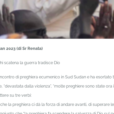
an 2023 (di Sr Renata)
hi scatena la guerra tradisce Dio
un incontro di preghiera ecumenico in Sud Sudan e ha esortato t
 “devastata dalla violenza”, “molte preghiere sono state ora in
ttere su tre verbi:
e la preghiera ci dà la forza di andare avanti, di superare le
unto che “la preghiera fa scendere la salvezza di Dio sul popo