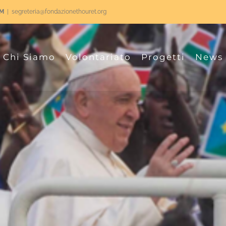
RM
|
segreteria@fondazionethouret.org
Chi Siamo
Volontariato
Progetti
News