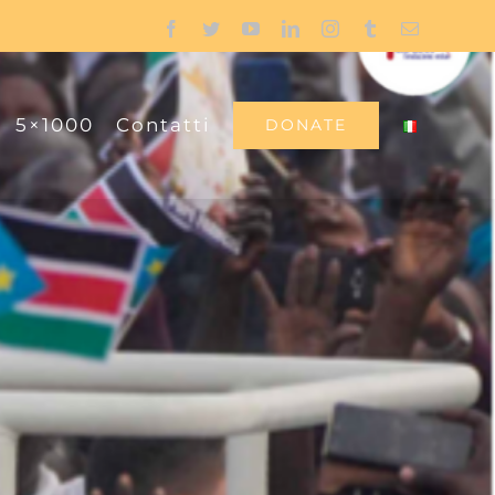
Facebook
Twitter
YouTube
LinkedIn
Instagram
Tumblr
Email
5×1000
Contatti
DONATE