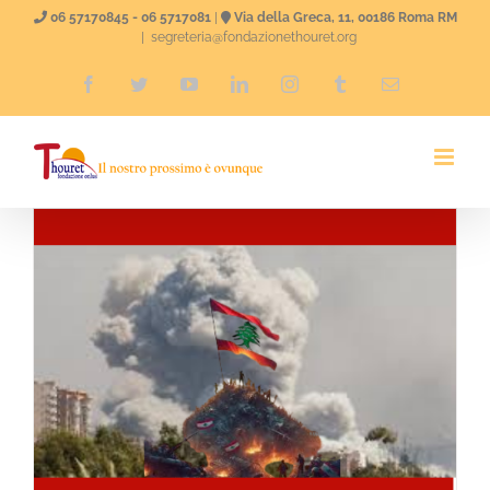
Skip
06 57170845 - 06 5717081
|
Via della Greca, 11, 00186 Roma RM
|
segreteria@fondazionethouret.org
to
Facebook
Twitter
YouTube
LinkedIn
Instagram
Tumblr
Email
content