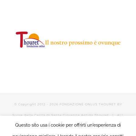
© Copyright 2012 -
2026 FONDAZIONE ONLUS THOURET BY
Suore della Carità di Santa Giovanna Antida Thouret
| ALL
Questo sito usa i cookie per offrirti un'esperienza di
RIGHTS RESERVED | POWERED BY Valerio Mattia |
LOGIN