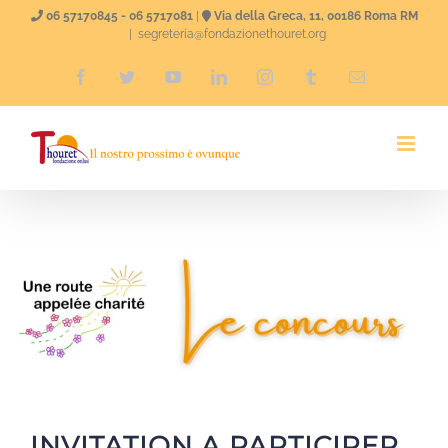
Skip
06 57170845 - 06 5717081
|
Via della Greca, 11, 00186 Roma RM
|
segreteria@fondazionethouret.org
to
Facebook
Twitter
YouTube
LinkedIn
Instagram
Tumblr
Email
content
INVITATION A PARTICIPER