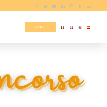
Facebook
Twitter
YouTube
LinkedIn
Instagram
Tumblr
Email
Contatti
DONATE