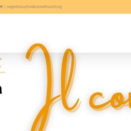
RM
|
segreteria@fondazionethouret.org
o
Volontariato
Progetti
News
5×1000