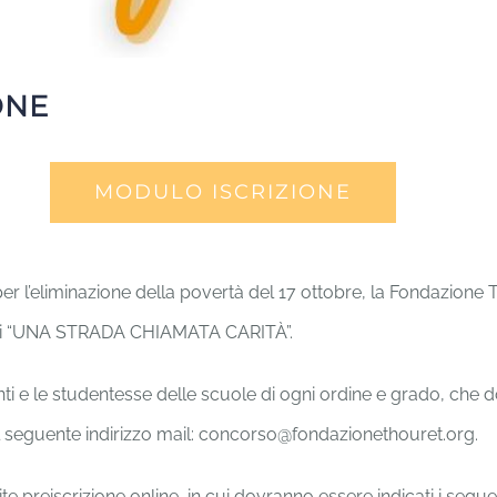
ONE
MODULO ISCRIZIONE
er l’eliminazione della povertà del 17 ottobre, la Fondazione 
denti “UNA STRADA CHIAMATA CARITÀ”.
ti e le studentesse delle scuole di ogni ordine e grado, che d
al seguente indirizzo mail: concorso@fondazionethouret.org.
ite preiscrizione online, in cui dovranno essere indicati i seg