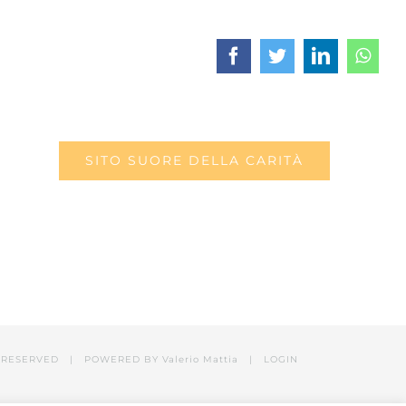
Facebook
Twitter
LinkedIn
What
SITO SUORE DELLA CARITÀ
RESERVED | POWERED BY Valerio Mattia |
LOGIN