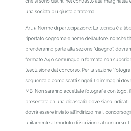
che si sono distinti nel contrasto alla marginalità
una società più giusta e fraterna.
Art. 5 Norme di partecipazione: La tecnica è a lib
riportato cognome e nome dell’autore, nonché tito
prenderanno parte alla sezione “disegno”, dovrann
formato A4 o comunque in formato non superiore a
l’esclusione dal concorso. Per la sezione “fotogr
sequenza o come scatti singoli. Le immagini dov
MB. Non saranno accettate fotografie con logo, fi
presentata da una didascalia dove siano indicati:
dovrà essere inviato all’indirizzo mail: concorso
unitamente al modulo di iscrizione al concorso. I f