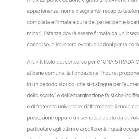
appartenenza, nome insegnante, recapito telefoni
compilata e firmata a cura del partecipante (scar
minori, l’istanza dovrà essere firmata da un inseg
concorso, o indicherà eventuali azioni per la cor
Art. 4 Il titolo del concorso per è “UNA STRADA C
al bene comune, la Fondazione Thouret propone un
In un periodo storico, che si distingue per l’aumen
dello scarto” e dell’emarginazione fa sì che indif
e di fraternità universale, riaffermando il ruolo ce
prestazione oppure un semplice obolo da devolve
particolare agli ultimi e ai sofferenti, i quali o