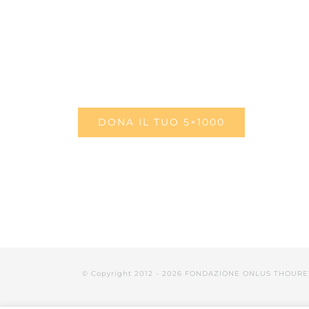
DONA IL TUO 5×1000
© Copyright 2012 -
2026 FONDAZIONE ONLUS THOURE