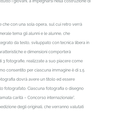
ttutto i giovani, a impegnarsi nella costruzione di
e che con una sola opera, sul cui retro verrà
erale tema gli alunni e le alunne, che
egrato da testo, sviluppato con tecnica libera in
aratteristiche e dimensioni comporterà
i 3 fotografie, realizzate a suo piacere come
mo consentito per ciascuna immagine è di 1,5
otografia dovrà avere un titolo ed essere
tto fotografato. Ciascuna fotografia o disegno
amata carità – Concorso internazionale”,
edizione degli originali, che verranno valutati