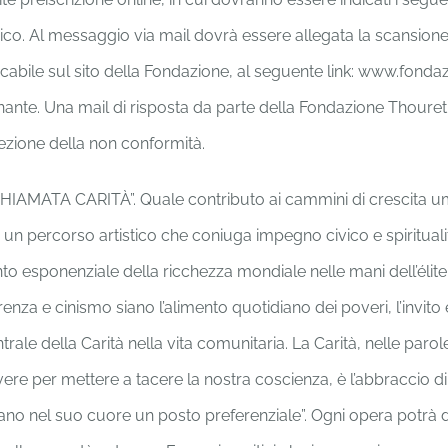
co. Al messaggio via mail dovrà essere allegata la scansion
icabile sul sito della Fondazione, al seguente link: www.fond
nante. Una mail di risposta da parte della Fondazione Thouret c
rezione della non conformità.
HIAMATA CARITÀ”. Quale contributo ai cammini di crescita uma
 percorso artistico che coniuga impegno civico e spirituali
to esponenziale della ricchezza mondiale nelle mani dell’élite, 
ferenza e cinismo siano l’alimento quotidiano dei poveri, l’in
ntrale della Carità nella vita comunitaria. La Carità, nelle par
re per mettere a tacere la nostra coscienza, è l’abbraccio 
ccupano nel suo cuore un posto preferenziale”. Ogni opera potr