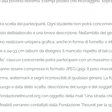
 e alla povertà estrema. Esempi positivi che incoraggino, sopra
era scelta dei partecipanti. Ogni studente non potrà concorrer
lo dell’elaborato e una breve descrizione. Nell’ambito del gen
o realizzare un’opera grafica, anche in forma di fumetto o int
 24×33 cm (album da disegno). Il mancato rispetto di tali c
afia”, ciascun concorrente potrà partecipare con un massimo d
ranno essere compresse in formato JPEG (.jpg). Il peso massi
rma, watermark e segni riconoscibili di qualsiasi genere. La f
 luogo e data dello scatto, descrizione del luogo e del sogge
@fondazionethouret.org con oggetto della mail “Una strada chi
inalisti verranno contattati dalla Fondazione Thouret per la sp