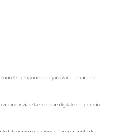
Thouret si propone di organizzare il concorso
ovranno inviare la versione digitale del proprio
uenti dati: nome e cognome, Paese, scuola di