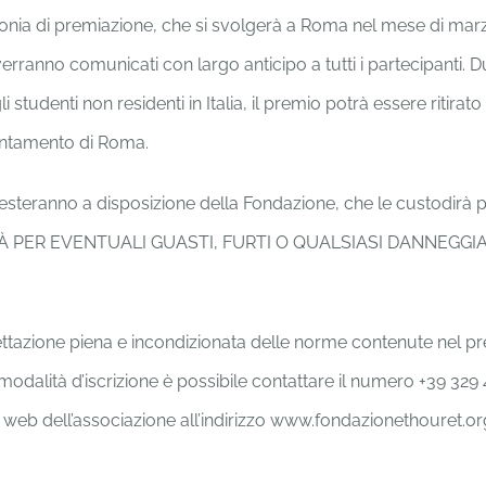
onia di premiazione, che si svolgerà a Roma nel mese di mar
erranno comunicati con largo anticipo a tutti i partecipanti. 
i studenti non residenti in Italia, il premio potrà essere ritira
untamento di Roma.
 resteranno a disposizione della Fondazione, che le custodirà
 PER EVENTUALI GUASTI, FURTI O QUALSIASI DANNEGG
ccettazione piena e incondizionata delle norme contenute nel 
 modalità d’iscrizione è possibile contattare il numero +39 32
 web dell’associazione all’indirizzo www.fondazionethouret.or