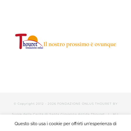
© Copyright 2012 -
2026 FONDAZIONE ONLUS THOURET BY
Suore della Carità di Santa Giovanna Antida Thouret
| ALL
Questo sito usa i cookie per offrirti un'esperienza di
RIGHTS RESERVED | POWERED BY Valerio Mattia |
LOGIN