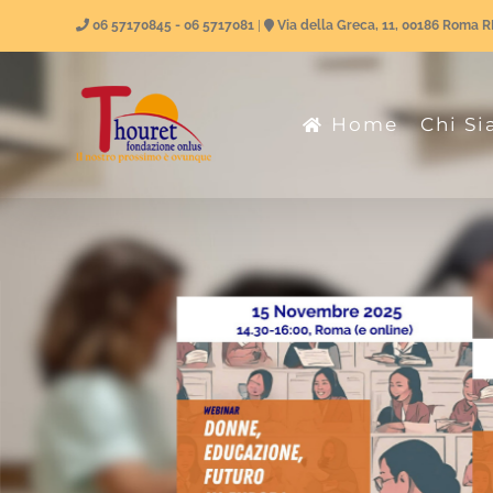
Salta
06 57170845 - 06 5717081
|
Via della Greca, 11, 00186 Roma 
al
contenuto
Home
Chi S