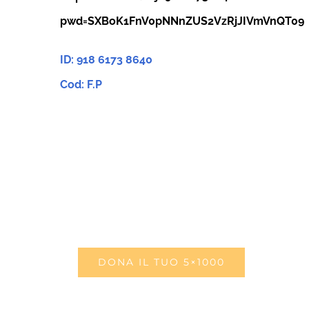
pwd=SXBoK1FnV0pNNnZUS2VzRjJIVmVnQT09
ID: 918 6173 8640
Cod: F.P
DONA IL TUO 5×1000