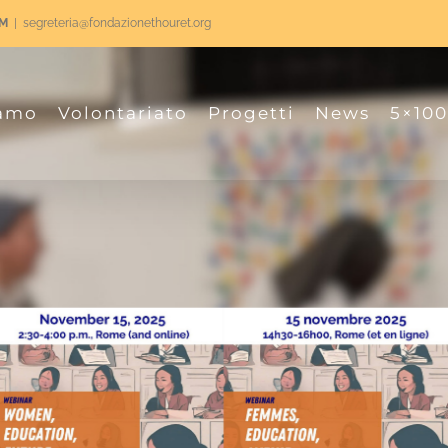
RM
|
segreteria@fondazionethouret.org
iamo
Volontariato
Progetti
News
5×10