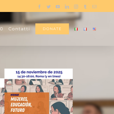
Facebook
Twitter
YouTube
LinkedIn
Instagram
Tumblr
Email
00
Contatti
DONATE