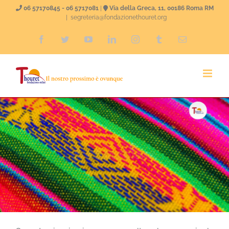
Salta
06 57170845 - 06 5717081
|
Via della Greca, 11, 00186 Roma RM
|
segreteria@fondazionethouret.org
al
Facebook
Twitter
YouTube
LinkedIn
Instagram
Tumblr
Email
contenuto