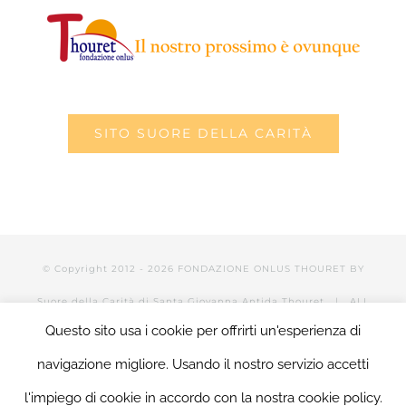
SITO SUORE DELLA CARITÀ
© Copyright 2012 -
2026 FONDAZIONE ONLUS THOURET BY
Suore della Carità di Santa Giovanna Antida Thouret
| ALL
Questo sito usa i cookie per offrirti un'esperienza di
RIGHTS RESERVED | POWERED BY Valerio Mattia |
LOGIN
navigazione migliore. Usando il nostro servizio accetti
l'impiego di cookie in accordo con la nostra cookie policy.