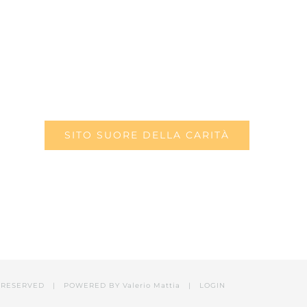
SITO SUORE DELLA CARITÀ
RESERVED | POWERED BY Valerio Mattia |
LOGIN