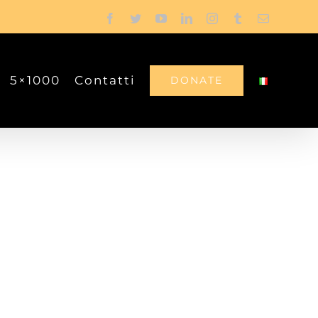
Facebook
Twitter
YouTube
LinkedIn
Instagram
Tumblr
Email
5×1000
Contatti
DONATE