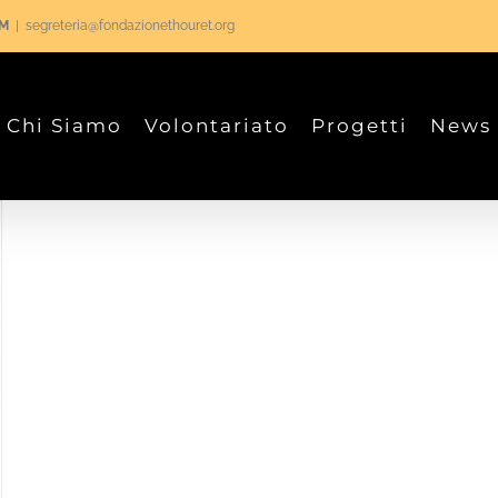
RM
|
segreteria@fondazionethouret.org
Chi Siamo
Volontariato
Progetti
News