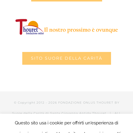
SITO SUORE DELLA CARITÀ
© Copyright 2012 -
2026 FONDAZIONE ONLUS THOURET BY
Suore della Carità di Santa Giovanna Antida Thouret
| ALL
Questo sito usa i cookie per offrirti un'esperienza di
RIGHTS RESERVED | POWERED BY Valerio Mattia |
LOGIN