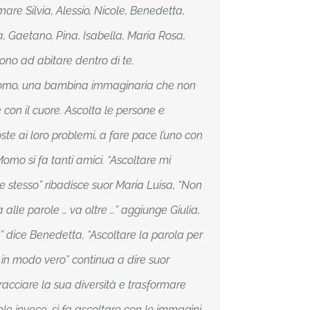
re Silvia, Alessio, Nicole, Benedetta,
a, Gaetano, Pina, Isabella, Maria Rosa,
ono ad abitare dentro di te.
i Momo, una bambina immaginaria che non
con il cuore. Ascolta le persone e
ste ai loro problemi, a fare pace l’uno con
 Momo si fa tanti amici. “Ascoltare mi
 stesso” ribadisce suor Maria Luisa, “Non
a alle parole … va oltre …” aggiunge Giulia,
te” dice Benedetta, “Ascoltare la parola per
a in modo vero” continua a dire suor
bracciare la sua diversità e trasformare
ole invece, si fa ascoltare con le immagini