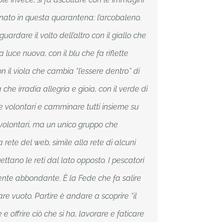
nato in questa quarantena: l’arcobaleno.
guardare il volto dell’altro con il giallo che
 luce nuova, con il blu che fa riflette
n il viola che cambia “l’essere dentro” di
che irradia allegria e gioia, con il verde di
re volontari e camminare tutti insieme su
i volontari, ma un unico gruppo che
rete del web, simile alla rete di alcuni
ttano le reti dal lato opposto. I pescatori
nte abbondante. È la Fede che fa salire
 vuoto. Partire è andare a scoprire “il
e e offrire ciò che si ha, lavorare e faticare