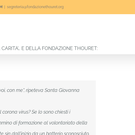
RM
|
segreteria@fondazionethouret.org
o
Volontariato
Progetti
News
5×1000
A CARITA’… E DELLA FONDAZIONE THOURET:
 voi, con me”, ripeteva Santa Giovanna
 corona virus? Se lo sono chiesti i
mmino di formazione al volontariato della
sin dall’inizio da un batterio sconosciuto,