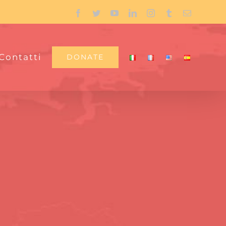
Facebook
Twitter
YouTube
LinkedIn
Instagram
Tumblr
Email
Contatti
DONATE