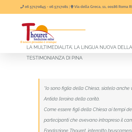
Salta
06 57170845 - 06 5717081
|
Via della Greca, 11, 00186 Roma 
al
contenuto
Home
Chi Siam
LA MULTIMEDIALITA’, LA LINGUA NUOVA DELL
TESTIMONIANZA DI PINA
“Io sono figlia della Chiesa, siatelo anche
Antida l’eroina della carità.
Come essere figli della Chiesa ai tempi del
partecipanti che avevano intrapreso il ca
Fondazione Thouret, interrotto bruscamente 