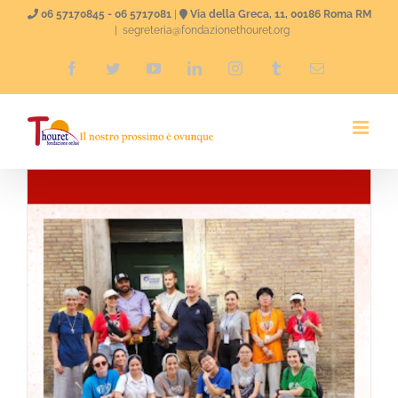
Salta
06 57170845 - 06 5717081
|
Via della Greca, 11, 00186 Roma RM
|
segreteria@fondazionethouret.org
al
Facebook
Twitter
YouTube
LinkedIn
Instagram
Tumblr
Email
contenuto